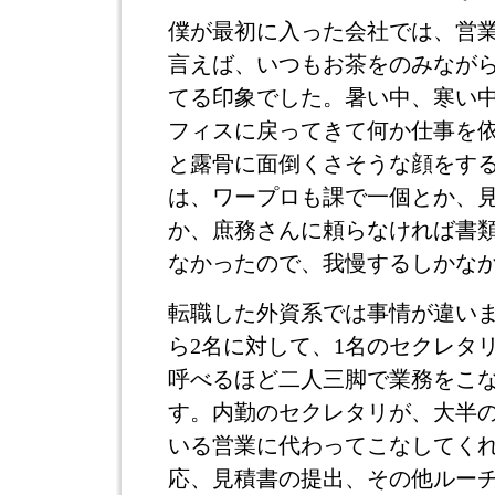
僕が最初に入った会社では、営
言えば、いつもお茶をのみなが
てる印象でした。暑い中、寒い
フィスに戻ってきて何か仕事を
と露骨に面倒くさそうな顔をす
は、ワープロも課で一個とか、
か、庶務さんに頼らなければ書
なかったので、我慢するしかな
転職した外資系では事情が違いま
ら2名に対して、1名のセクレタ
呼べるほど二人三脚で業務をこ
す。内勤のセクレタリが、大半
いる営業に代わってこなしてく
応、見積書の提出、その他ルー