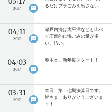
05
17
/
るだけプラごみを出さない
sms
keyboard_arrow_right
2017
瀬戸内海は太平洋などと比べ
04
11
/
て圧倒的に海ごみの量が多
sms
keyboard_arrow_right
2017
い。汚い。
春本番、新年度スタート！
04
03
/
sms
keyboard_arrow_right
2017
本日、第十七期決算日です。
03
31
/
皆さま、ありがとうございま
sms
keyboard_arrow_right
2017
す！