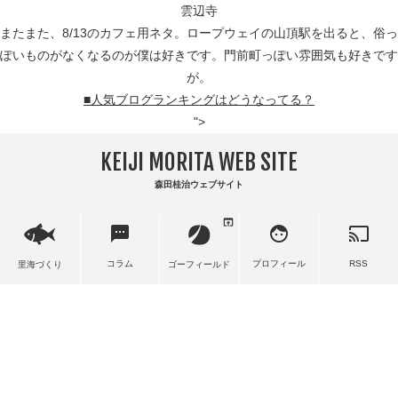
雲辺寺
またまた、8/13のカフェ用ネタ。ロープウェイの山頂駅を出ると、俗っ
ぽいものがなくなるのが僕は好きです。門前町っぽい雰囲気も好きです
が。
■人気ブログランキングはどうなってる？
">
KEIJI MORITA WEB SITE
森田桂治ウェブサイト
open_in_browser
sms
face
cast
コラム
プロフィール
RSS
里海づくり
ゴーフィールド