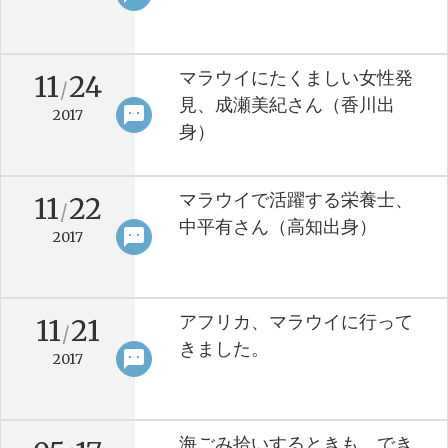
マラウイにたくましい女性発
11
24
/
見、成瀬美紀さん（香川出
sms
keyboard_arrow_right
2017
身）
マラウイで活躍する栄養士、
11
22
/
中平有さん（高知出身）
sms
keyboard_arrow_right
2017
アフリカ、マラウイに行って
11
21
/
きました。
sms
keyboard_arrow_right
2017
海ごみ拾いするときも、でき