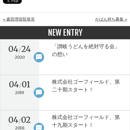
« 森田理容院発見
かばん持ち募集 »
NEW ENTRY
「讃岐うどんを絶対守る会」
04
24
/
の想い
sms
keyboard_arrow_right
2020
株式会社ゴーフィールド、第
04
01
/
二十期スタート！
sms
keyboard_arrow_right
2019
株式会社ゴーフィールド、第
04
02
/
十九期スタート！
sms
keyboard_arrow_right
2018