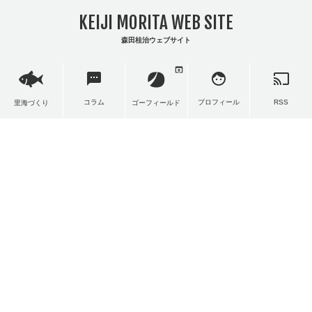
KEIJI MORITA WEB SITE
森田桂治ウェブサイト
open_in_browser
sms
face
cast
コラム
プロフィール
RSS
里海づくり
ゴーフィールド