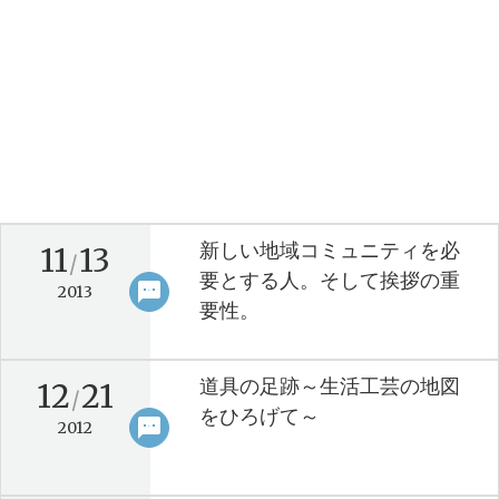
新しい地域コミュニティを必
11
13
/
要とする人。そして挨拶の重
sms
keyboard_arrow_right
2013
要性。
道具の足跡～生活工芸の地図
12
21
/
をひろげて～
sms
keyboard_arrow_right
2012