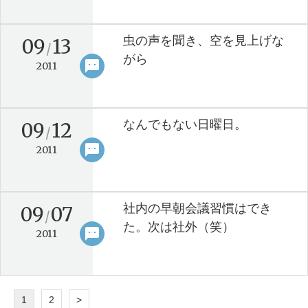
虫の声を聞き、空を見上げな
09
13
/
がら
sms
keyboard_arrow_right
2011
なんでもない日曜日。
09
12
/
sms
keyboard_arrow_right
2011
社内の早朝会議習慣はでき
09
07
/
た。次は社外（笑）
sms
keyboard_arrow_right
2011
1
2
>