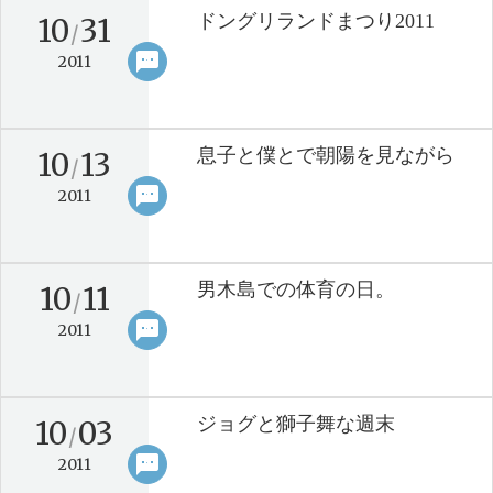
ドングリランドまつり2011
10
31
/
sms
keyboard_arrow_right
2011
息子と僕とで朝陽を見ながら
10
13
/
sms
keyboard_arrow_right
2011
男木島での体育の日。
10
11
/
sms
keyboard_arrow_right
2011
ジョグと獅子舞な週末
10
03
/
sms
keyboard_arrow_right
2011