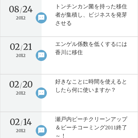
トンチンカン菌を持った移住
08
24
/
者が集積し、ビジネスを発芽
sms
keyboard_arrow_right
2012
させる
エンゲル係数を低くするには
02
21
/
香川に移住
sms
keyboard_arrow_right
2012
好きなことに時間を使えると
02
20
/
したら何に使いますか？
sms
keyboard_arrow_right
2012
瀬戸内ビーチクリーンアップ
02
14
/
＆ビーチコーミング2011終了
sms
keyboard_arrow_right
2012
～！