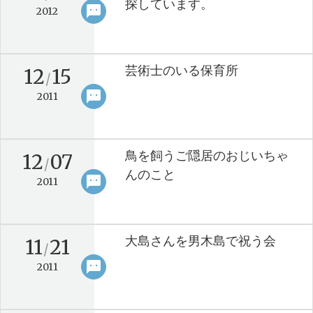
探しています。
sms
keyboard_arrow_right
2012
芸術士のいる保育所
12
15
/
sms
keyboard_arrow_right
2011
鳥を飼うご隠居のおじいちゃ
12
07
/
んのこと
sms
keyboard_arrow_right
2011
大島さんを男木島で祝う会
11
21
/
sms
keyboard_arrow_right
2011