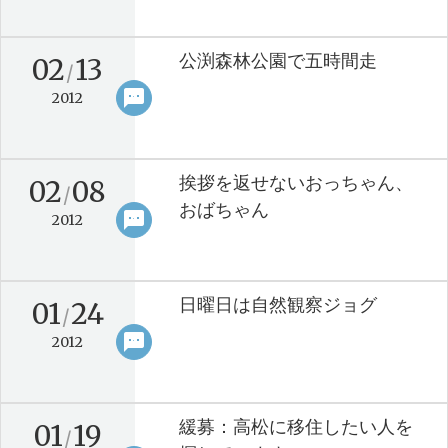
公渕森林公園で五時間走
02
13
/
sms
keyboard_arrow_right
2012
挨拶を返せないおっちゃん、
02
08
/
おばちゃん
sms
keyboard_arrow_right
2012
日曜日は自然観察ジョグ
01
24
/
sms
keyboard_arrow_right
2012
緩募：高松に移住したい人を
01
19
/