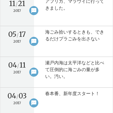
アフリカ、マラウイに行って
11
21
/
きました。
sms
keyboard_arrow_right
2017
海ごみ拾いするときも、でき
05
17
/
るだけプラごみを出さない
sms
keyboard_arrow_right
2017
瀬戸内海は太平洋などと比べ
04
11
/
て圧倒的に海ごみの量が多
sms
keyboard_arrow_right
2017
い。汚い。
春本番、新年度スタート！
04
03
/
sms
keyboard_arrow_right
2017