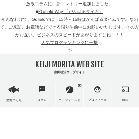
放浪コラムに、新エントリー追加しました。
■
Ｇofield Way 「がんばるタイム」
そんなわけで、Gofieldでは、13時～15時はがんばるタイムです。なの
で、ご来訪、お電話などできる限り午前中にお願いいたします。その方
がお互い、ビジネスのスピードがあがりますしね！！！
人気ブログランキングに一撃
">
KEIJI MORITA WEB SITE
森田桂治ウェブサイト
open_in_browser
sms
face
cast
コラム
プロフィール
RSS
里海づくり
ゴーフィールド