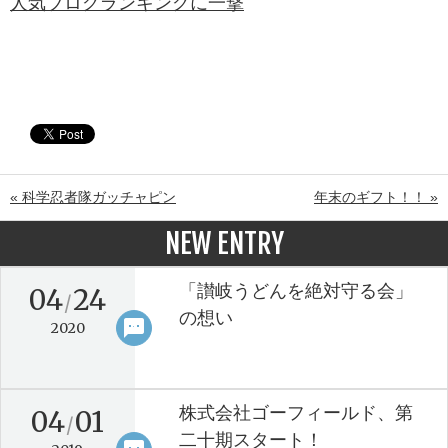
人気ブログランキングに一撃
« 科学忍者隊ガッチャピン
年末のギフト！！ »
NEW ENTRY
「讃岐うどんを絶対守る会」
04
24
/
の想い
sms
keyboard_arrow_right
2020
株式会社ゴーフィールド、第
04
01
/
二十期スタート！