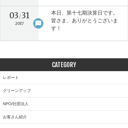
本日、第十七期決算日です。
03
31
/
皆さま、ありがとうございま
sms
keyboard_arrow_right
2017
す！
CATEGORY
レポート
クリーンアップ
NPO/社団法人
お客さん紹介