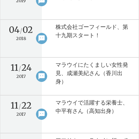
sms
keyboard_arrow_right
2019
株式会社ゴーフィールド、第
04
02
/
十九期スタート！
sms
keyboard_arrow_right
2018
マラウイにたくましい女性発
11
24
/
見、成瀬美紀さん（香川出
sms
keyboard_arrow_right
2017
身）
マラウイで活躍する栄養士、
11
22
/
中平有さん（高知出身）
sms
keyboard_arrow_right
2017