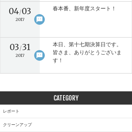
春本番、新年度スタート！
04
03
/
sms
keyboard_arrow_right
2017
本日、第十七期決算日です。
03
31
/
皆さま、ありがとうございま
sms
keyboard_arrow_right
2017
す！
CATEGORY
レポート
クリーンアップ