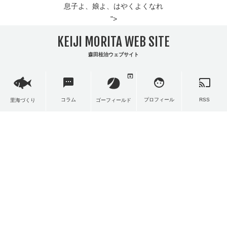
息子よ、娘よ、はやくよくなれ
">
KEIJI MORITA WEB SITE
森田桂治ウェブサイト
open_in_browser
sms
face
cast
コラム
プロフィール
RSS
里海づくり
ゴーフィールド