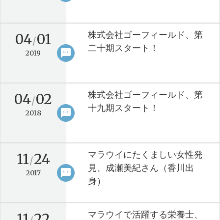
株式会社ゴーフィールド、第
04
01
/
二十期スタート！
sms
keyboard_arrow_right
2019
株式会社ゴーフィールド、第
04
02
/
十九期スタート！
sms
keyboard_arrow_right
2018
マラウイにたくましい女性発
11
24
/
見、成瀬美紀さん（香川出
sms
keyboard_arrow_right
2017
身）
マラウイで活躍する栄養士、
11
22