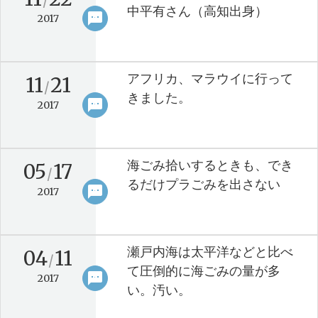
/
中平有さん（高知出身）
sms
keyboard_arrow_right
2017
アフリカ、マラウイに行って
11
21
/
きました。
sms
keyboard_arrow_right
2017
海ごみ拾いするときも、でき
05
17
/
るだけプラごみを出さない
sms
keyboard_arrow_right
2017
瀬戸内海は太平洋などと比べ
04
11
/
て圧倒的に海ごみの量が多
sms
keyboard_arrow_right
2017
い。汚い。