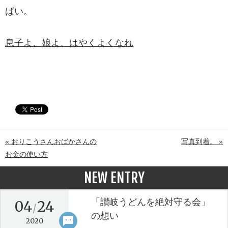
ばい。
息子よ、娘よ、はやくよくなれ
« おりこうさんおばかさんの
写真到着。 »
お金の使い方
NEW ENTRY
「讃岐うどんを絶対守る会」
04
24
/
の想い
sms
keyboard_arrow_right
2020