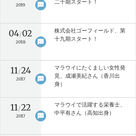
二十期スタート！
sms
keyboard_arrow_right
2019
株式会社ゴーフィールド、第
04
02
/
十九期スタート！
sms
keyboard_arrow_right
2018
マラウイにたくましい女性発
11
24
/
見、成瀬美紀さん（香川出
sms
keyboard_arrow_right
2017
身）
マラウイで活躍する栄養士、
11
22
/
中平有さん（高知出身）
sms
keyboard_arrow_right
2017