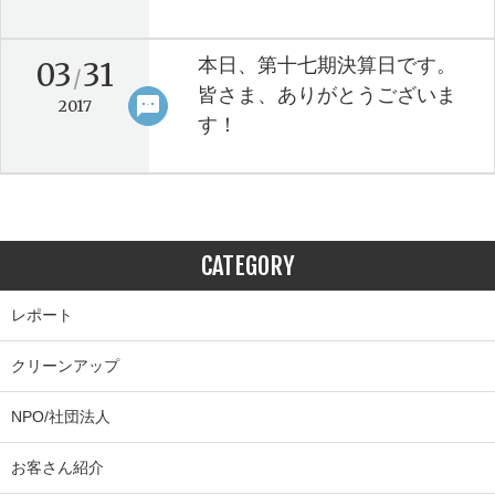
本日、第十七期決算日です。
03
31
/
皆さま、ありがとうございま
sms
keyboard_arrow_right
2017
す！
CATEGORY
レポート
クリーンアップ
NPO/社団法人
お客さん紹介