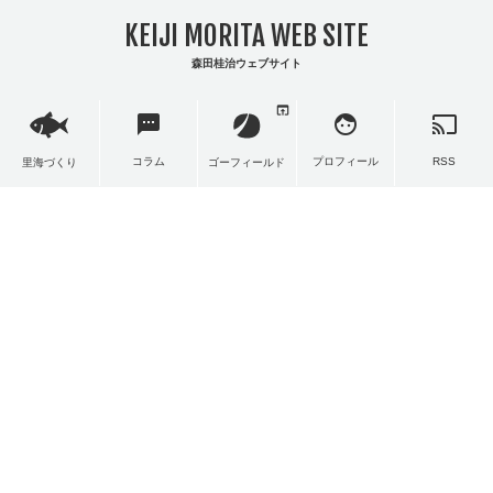
KEIJI MORITA WEB SITE
森田桂治ウェブサイト
open_in_browser
sms
face
cast
コラム
プロフィール
RSS
里海づくり
ゴーフィールド