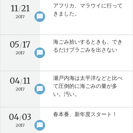
アフリカ、マラウイに行って
11
21
/
きました。
sms
keyboard_arrow_right
2017
海ごみ拾いするときも、でき
05
17
/
るだけプラごみを出さない
sms
keyboard_arrow_right
2017
瀬戸内海は太平洋などと比べ
04
11
/
て圧倒的に海ごみの量が多
sms
keyboard_arrow_right
2017
い。汚い。
春本番、新年度スタート！
04
03
/
sms
keyboard_arrow_right
2017