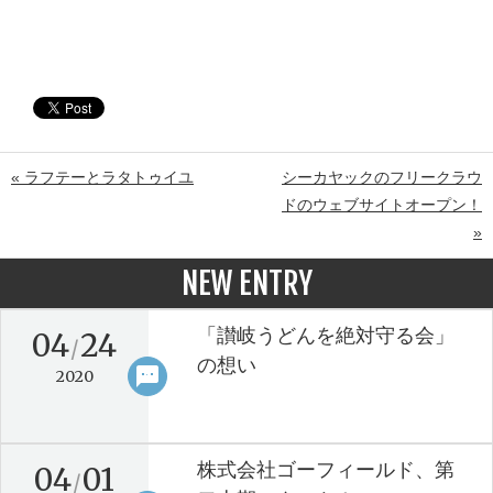
« ラフテーとラタトゥイユ
シーカヤックのフリークラウ
ドのウェブサイトオープン！
»
NEW ENTRY
「讃岐うどんを絶対守る会」
04
24
/
の想い
sms
keyboard_arrow_right
2020
株式会社ゴーフィールド、第
04
01
/