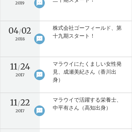
sms
keyboard_arrow_right
2019
株式会社ゴーフィールド、第
04
02
/
十九期スタート！
sms
keyboard_arrow_right
2018
マラウイにたくましい女性発
11
24
/
見、成瀬美紀さん（香川出
sms
keyboard_arrow_right
2017
身）
マラウイで活躍する栄養士、
11
22
/
中平有さん（高知出身）
sms
keyboard_arrow_right
2017