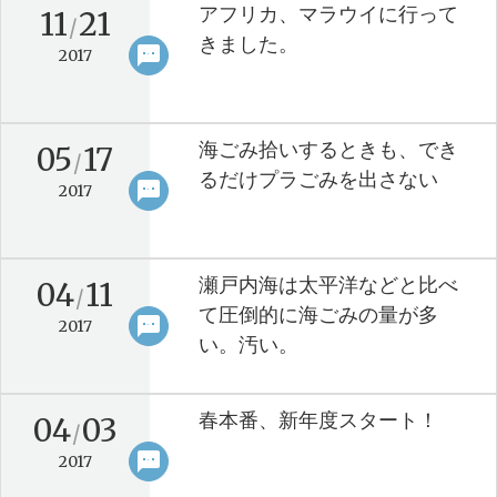
アフリカ、マラウイに行って
11
21
/
きました。
sms
keyboard_arrow_right
2017
海ごみ拾いするときも、でき
05
17
/
るだけプラごみを出さない
sms
keyboard_arrow_right
2017
瀬戸内海は太平洋などと比べ
04
11
/
て圧倒的に海ごみの量が多
sms
keyboard_arrow_right
2017
い。汚い。
春本番、新年度スタート！
04
03
/
sms
keyboard_arrow_right
2017