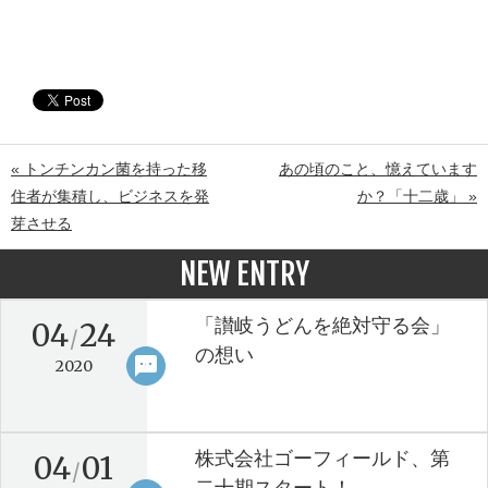
« トンチンカン菌を持った移
あの頃のこと、憶えています
住者が集積し、ビジネスを発
か？「十二歳」 »
芽させる
NEW ENTRY
「讃岐うどんを絶対守る会」
04
24
/
の想い
sms
keyboard_arrow_right
2020
株式会社ゴーフィールド、第
04
01
/
二十期スタート！