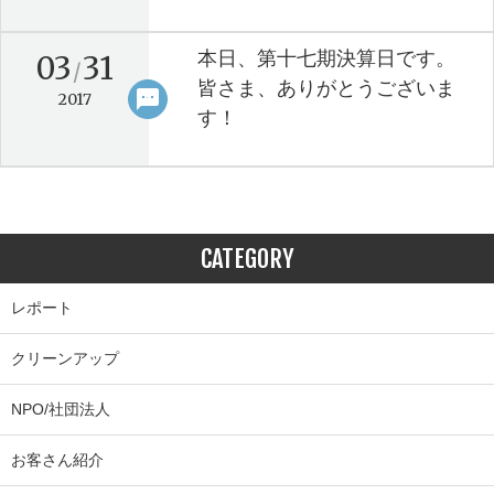
本日、第十七期決算日です。
03
31
/
皆さま、ありがとうございま
sms
keyboard_arrow_right
2017
す！
CATEGORY
レポート
クリーンアップ
NPO/社団法人
お客さん紹介