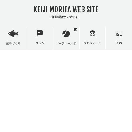
KEIJI MORITA WEB SITE
森田桂治ウェブサイト
open_in_browser
sms
face
cast
コラム
プロフィール
RSS
里海づくり
ゴーフィールド