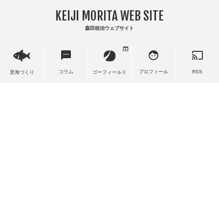
KEIJI MORITA WEB SITE
森田桂治ウェブサイト
open_in_browser
sms
face
cast
コラム
プロフィール
RSS
里海づくり
ゴーフィールド