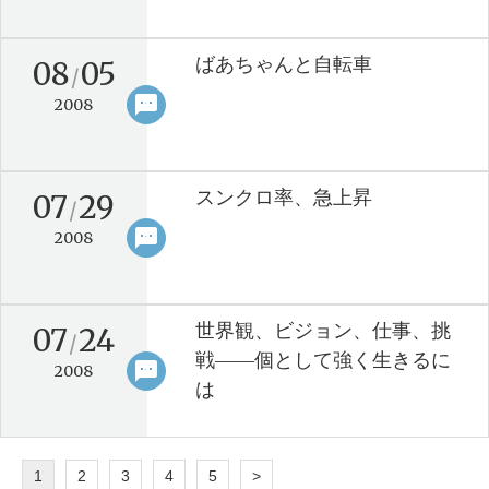
ばあちゃんと自転車
08
05
/
sms
keyboard_arrow_right
2008
スンクロ率、急上昇
07
29
/
sms
keyboard_arrow_right
2008
世界観、ビジョン、仕事、挑
07
24
/
戦――個として強く生きるに
sms
keyboard_arrow_right
2008
は
1
2
3
4
5
>