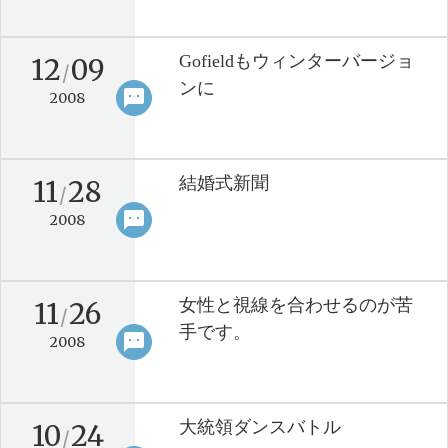
Gofieldもウィンターバージョ
12
09
/
ンに
sms
keyboard_arrow_right
2008
結婚式新聞
11
28
/
sms
keyboard_arrow_right
2008
女性と視線を合わせるのが苦
11
26
/
手です。
sms
keyboard_arrow_right
2008
大統領ダンスバトル
10
24
/