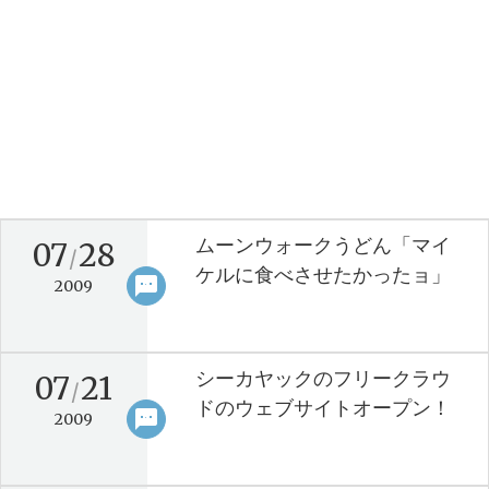
ムーンウォークうどん「マイ
07
28
/
ケルに食べさせたかったョ」
sms
keyboard_arrow_right
2009
シーカヤックのフリークラウ
07
21
/
ドのウェブサイトオープン！
sms
keyboard_arrow_right
2009