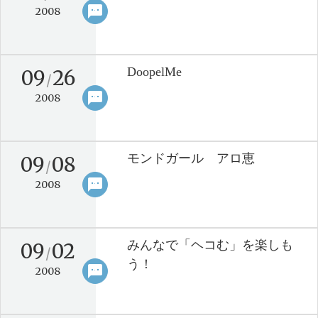
sms
keyboard_arrow_right
2008
DoopelMe
09
26
/
sms
keyboard_arrow_right
2008
モンドガール アロ恵
09
08
/
sms
keyboard_arrow_right
2008
みんなで「ヘコむ」を楽しも
09
02
/
う！
sms
keyboard_arrow_right
2008