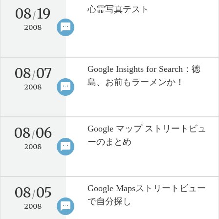
心霊写真テスト
08
19
/
sms
keyboard_arrow_right
2008
Google Insights for Search：徳
08
07
/
島、お前もラーメンか！
sms
keyboard_arrow_right
2008
Google マップ ストリートビュ
08
06
/
ーのまとめ
sms
keyboard_arrow_right
2008
Google Mapsストリートビュー
08
05
/
で自分探し
sms
keyboard_arrow_right
2008