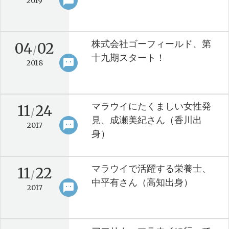
sms
keyboard_arrow_right
2019
株式会社ゴーフィールド、第
04
02
/
十九期スタート！
sms
keyboard_arrow_right
2018
マラウイにたくましい女性発
11
24
/
見、成瀬美紀さん（香川出
sms
keyboard_arrow_right
2017
身）
マラウイで活躍する栄養士、
11
22
/
中平有さん（高知出身）
sms
keyboard_arrow_right
2017