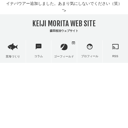
イナバウアー追加しました。あまり気にしないでください（笑）
">
KEIJI MORITA WEB SITE
森田桂治ウェブサイト
open_in_browser
sms
face
cast
コラム
プロフィール
RSS
里海づくり
ゴーフィールド