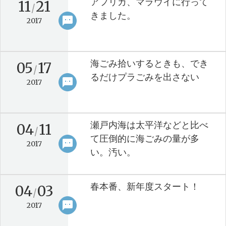
アフリカ、マラウイに行って
11
21
/
きました。
sms
keyboard_arrow_right
2017
海ごみ拾いするときも、でき
05
17
/
るだけプラごみを出さない
sms
keyboard_arrow_right
2017
瀬戸内海は太平洋などと比べ
04
11
/
て圧倒的に海ごみの量が多
sms
keyboard_arrow_right
2017
い。汚い。
春本番、新年度スタート！
04
03
/
sms
keyboard_arrow_right
2017