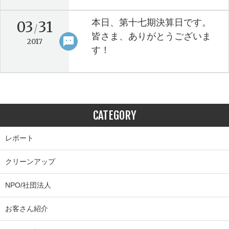
本日、第十七期決算日です。
03
31
/
皆さま、ありがとうございま
sms
keyboard_arrow_right
2017
す！
CATEGORY
レポート
クリーンアップ
NPO/社団法人
お客さん紹介