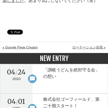
加しました
。あまり気にしないでください（笑）
« Google Page Creator
ローテーション合宿 »
NEW ENTRY
「讃岐うどんを絶対守る会」
04
24
/
の想い
sms
keyboard_arrow_right
2020
株式会社ゴーフィールド、第
04
01
/
二十期スタート！