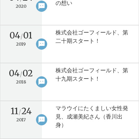
の想い
sms
keyboard_arrow_right
2020
株式会社ゴーフィールド、第
04
01
/
二十期スタート！
sms
keyboard_arrow_right
2019
株式会社ゴーフィールド、第
04
02
/
十九期スタート！
sms
keyboard_arrow_right
2018
マラウイにたくましい女性発
11
24
/
見、成瀬美紀さん（香川出
sms
keyboard_arrow_right
2017
身）