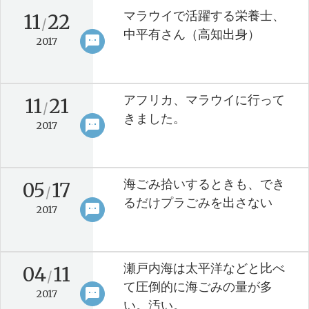
マラウイで活躍する栄養士、
11
22
/
中平有さん（高知出身）
sms
keyboard_arrow_right
2017
アフリカ、マラウイに行って
11
21
/
きました。
sms
keyboard_arrow_right
2017
海ごみ拾いするときも、でき
05
17
/
るだけプラごみを出さない
sms
keyboard_arrow_right
2017
瀬戸内海は太平洋などと比べ
04
11
/
て圧倒的に海ごみの量が多
sms
keyboard_arrow_right
2017
い。汚い。