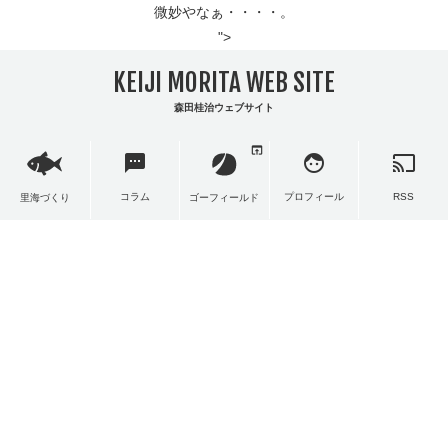
微妙やなぁ・・・・。
">
KEIJI MORITA WEB SITE
森田桂治ウェブサイト
open_in_browser
sms
face
cast
コラム
プロフィール
RSS
里海づくり
ゴーフィールド