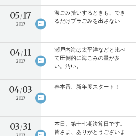
海ごみ拾いするときも、でき
05
17
/
るだけプラごみを出さない
sms
keyboard_arrow_right
2017
瀬戸内海は太平洋などと比べ
04
11
/
て圧倒的に海ごみの量が多
sms
keyboard_arrow_right
2017
い。汚い。
春本番、新年度スタート！
04
03
/
sms
keyboard_arrow_right
2017
本日、第十七期決算日です。
03
31
/
皆さま、ありがとうございま
sms
keyboard_arrow_right
2017