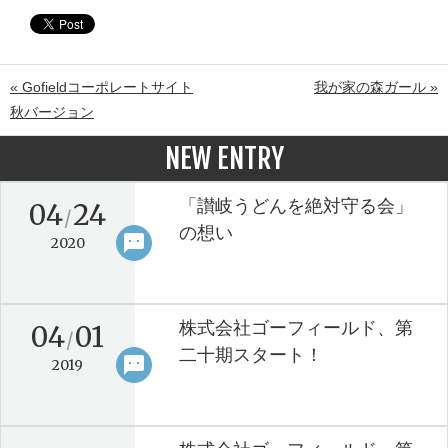
« Gofieldコーポレートサイト
我が家の森ガール »
秋バージョン
NEW ENTRY
「讃岐うどんを絶対守る会」
04
24
/
の想い
sms
keyboard_arrow_right
2020
株式会社ゴーフィールド、第
04
01
/
二十期スタート！
sms
keyboard_arrow_right
2019