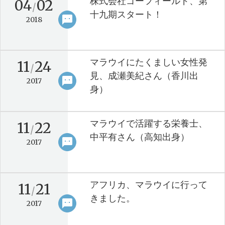
株式会社ゴーフィールド、第
04
02
/
十九期スタート！
sms
keyboard_arrow_right
2018
マラウイにたくましい女性発
11
24
/
見、成瀬美紀さん（香川出
sms
keyboard_arrow_right
2017
身）
マラウイで活躍する栄養士、
11
22
/
中平有さん（高知出身）
sms
keyboard_arrow_right
2017
アフリカ、マラウイに行って
11
21
/
きました。
sms
keyboard_arrow_right
2017