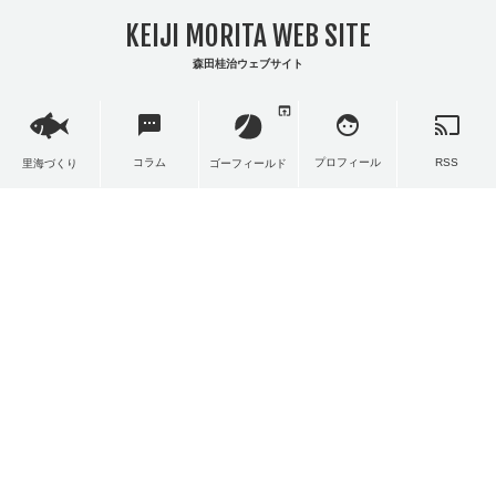
KEIJI MORITA WEB SITE
森田桂治ウェブサイト
open_in_browser
sms
face
cast
コラム
プロフィール
RSS
里海づくり
ゴーフィールド