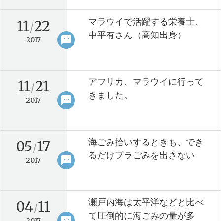
マラウイで活躍する栄養士、
11
22
/
中平有さん（高知出身）
sms
keyboard_arrow_right
2017
アフリカ、マラウイに行って
11
21
/
きました。
sms
keyboard_arrow_right
2017
海ごみ拾いするときも、でき
05
17
/
るだけプラごみを出さない
sms
keyboard_arrow_right
2017
瀬戸内海は太平洋などと比べ
04
11
/
て圧倒的に海ごみの量が多
sms
keyboard_arrow_right
2017