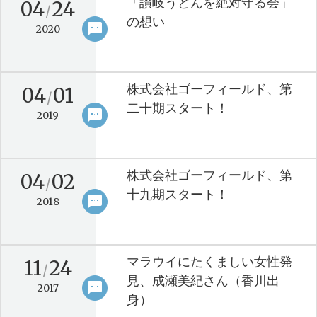
「讃岐うどんを絶対守る会」
04
24
/
の想い
sms
keyboard_arrow_right
2020
株式会社ゴーフィールド、第
04
01
/
二十期スタート！
sms
keyboard_arrow_right
2019
株式会社ゴーフィールド、第
04
02
/
十九期スタート！
sms
keyboard_arrow_right
2018
マラウイにたくましい女性発
11
24
/
見、成瀬美紀さん（香川出
sms
keyboard_arrow_right
2017
身）