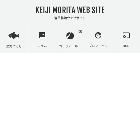
KEIJI MORITA WEB SITE
森田桂治ウェブサイト
open_in_browser
sms
face
cast
コラム
プロフィール
RSS
里海づくり
ゴーフィールド