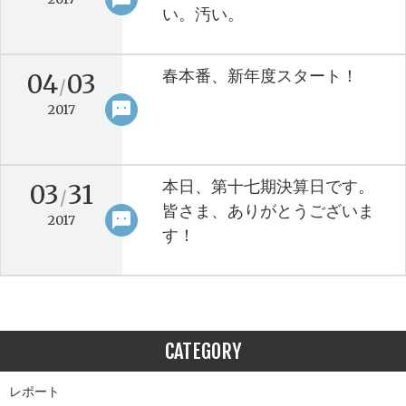
い。汚い。
春本番、新年度スタート！
04
03
/
sms
keyboard_arrow_right
2017
本日、第十七期決算日です。
03
31
/
皆さま、ありがとうございま
sms
keyboard_arrow_right
2017
す！
CATEGORY
レポート