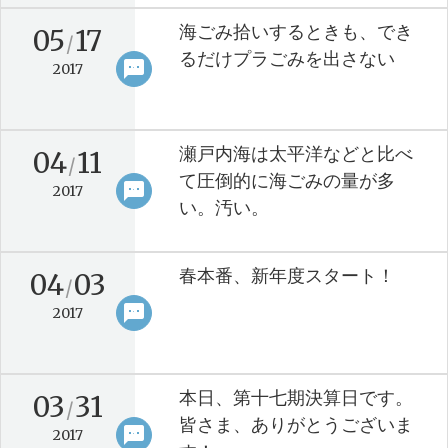
海ごみ拾いするときも、でき
05
17
/
るだけプラごみを出さない
sms
keyboard_arrow_right
2017
瀬戸内海は太平洋などと比べ
04
11
/
て圧倒的に海ごみの量が多
sms
keyboard_arrow_right
2017
い。汚い。
春本番、新年度スタート！
04
03
/
sms
keyboard_arrow_right
2017
本日、第十七期決算日です。
03
31
/
皆さま、ありがとうございま
sms
keyboard_arrow_right
2017