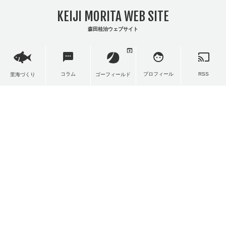
KEIJI MORITA WEB SITE
森田桂治ウェブサイト
open_in_browser
sms
face
cast
コラム
プロフィール
RSS
里海づくり
ゴーフィールド