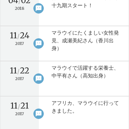
04
02
/
十九期スタート！
sms
keyboard_arrow_right
2018
マラウイにたくましい女性発
11
24
/
見、成瀬美紀さん（香川出
sms
keyboard_arrow_right
2017
身）
マラウイで活躍する栄養士、
11
22
/
中平有さん（高知出身）
sms
keyboard_arrow_right
2017
アフリカ、マラウイに行って
11
21
/
きました。
sms
keyboard_arrow_right
2017