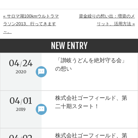
« サロマ湖100kmウルトラマ
資金繰りの想い出：増資のメ
ラソン2013、行ってきます
リット、活用方法 »
～。
NEW ENTRY
「讃岐うどんを絶対守る会」
04
24
/
の想い
sms
keyboard_arrow_right
2020
株式会社ゴーフィールド、第
04
01
/
二十期スタート！
sms
keyboard_arrow_right
2019
株式会社ゴーフィールド、第