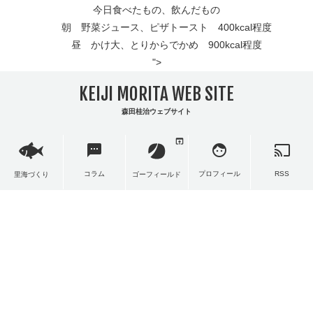
今日食べたもの、飲んだもの
朝 野菜ジュース、ピザトースト 400kcal程度
昼 かけ大、とりからでかめ 900kcal程度
">
KEIJI MORITA WEB SITE
森田桂治ウェブサイト
open_in_browser
sms
face
cast
コラム
プロフィール
RSS
里海づくり
ゴーフィールド