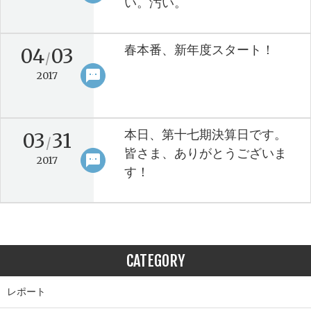
い。汚い。
春本番、新年度スタート！
04
03
/
sms
keyboard_arrow_right
2017
本日、第十七期決算日です。
03
31
/
皆さま、ありがとうございま
sms
keyboard_arrow_right
2017
す！
CATEGORY
レポート