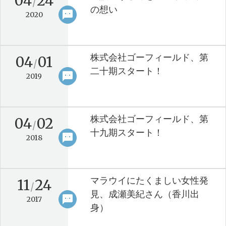
04
24
/
の想い
sms
keyboard_arrow_right
2020
株式会社ゴーフィールド、第
04
01
/
二十期スタート！
sms
keyboard_arrow_right
2019
株式会社ゴーフィールド、第
04
02
/
十九期スタート！
sms
keyboard_arrow_right
2018
マラウイにたくましい女性発
11
24
/
見、成瀬美紀さん（香川出
sms
keyboard_arrow_right
2017
身）