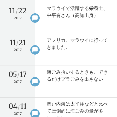
マラウイで活躍する栄養士、
11
22
/
中平有さん（高知出身）
sms
keyboard_arrow_right
2017
アフリカ、マラウイに行って
11
21
/
きました。
sms
keyboard_arrow_right
2017
海ごみ拾いするときも、でき
05
17
/
るだけプラごみを出さない
sms
keyboard_arrow_right
2017
瀬戸内海は太平洋などと比べ
04
11
/
て圧倒的に海ごみの量が多
sms
keyboard_arrow_right
2017