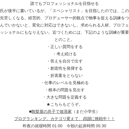
誰でもプロフェッショナルを目指せる
氏が後半に書いているが、「スペシャリスト」を目指したのでは、この
先苦しくなる。経営的、プロデューサー的観点で物事を捉える訓練をつ
んでいかないと、変化に対応はできないし、求められる人材、プロフェ
ッショナルにもなりえない。近づくためには、下記のような訓練が重要
とのこと。
・正しい質問をする
・考え続ける
・答えを自分で出す
・創造性を発揮する
・折衷案をとらない
・仕事のレベルを見極める
・根本の問題を見出す
・大きな問題を定義する
★こちらもどうぞ。
■
散髪屋の息子で放浪家
（まだ小学生）
ブログランキング。カテゴリ変えて、
四国
に挑戦中！！
昨夜の就寝時間 01:00 今朝の起床時間 05:30