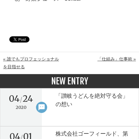
« 誰でもプロフェッショナル
「仕組み」仕事術 »
を目指せる
NEW ENTRY
「讃岐うどんを絶対守る会」
04
24
/
の想い
sms
keyboard_arrow_right
2020
株式会社ゴーフィールド、第
04
01
/