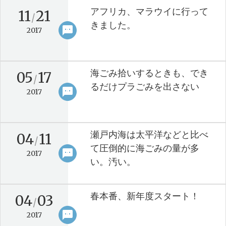
アフリカ、マラウイに行って
11
21
/
きました。
sms
keyboard_arrow_right
2017
海ごみ拾いするときも、でき
05
17
/
るだけプラごみを出さない
sms
keyboard_arrow_right
2017
瀬戸内海は太平洋などと比べ
04
11
/
て圧倒的に海ごみの量が多
sms
keyboard_arrow_right
2017
い。汚い。
春本番、新年度スタート！
04
03
/
sms
keyboard_arrow_right
2017