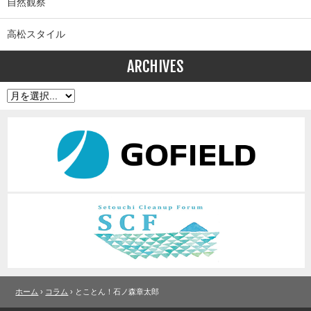
自然観察
高松スタイル
ARCHIVES
ホーム
›
コラム
› とことん！石ノ森章太郎