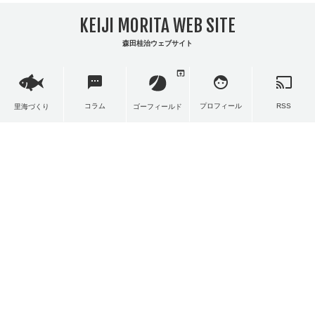
KEIJI MORITA WEB SITE
森田桂治ウェブサイト
open_in_browser
sms
face
cast
コラム
プロフィール
RSS
里海づくり
ゴーフィールド