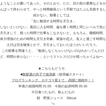
ようなことが書いてあった。そのとおり。ただ、目の前の業務などをが
んばって終わらせて、やっと時間確保という手順ではたぶん失敗するし
続かない。順番としては、
「先に勉強する時間を天引き」
しないといけない。風呂に入る時間、歯を磨く時間と同じレベルで先に
天引きして、残った時間で仕事をこなさないと。もちろん、睡眠時間、
体力増強のための時間も天引き対象。家族や恋人、友人と過ごす時間も
土日は完全確保とかで、天引きしておいたほうがいいだろう。
この順番を間違うと、「勉強しなくちゃいけないのはわかってんだけ
ど、時間が余らない・・・」というストレスだけが残っちゃうよねー。
★こちらもどうぞ。
■
散髪屋の息子で放浪家
（放浪編スタート）
ブログランキング。カテゴリ変えて、
四国
に挑戦中！！
昨夜の就寝時間 01:00 今朝の起床時間 05:30
今日食べたもの、飲んだもの
朝 野菜ジュース 36kcal
">