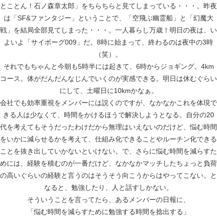
とことん！石ノ森章太郎」をちらちらと見てしまっている・・・。昨夜
は「SF&ファンタジー」ということで、「空飛ぶ幽霊船」と「幻魔大
戦」を結局全部見てしまった・・・。一人暮らし万歳！明日の夜は、い
よいよ「サイボーグ009」だ。8時に始まって、終わるのは夜中の3時
（笑）。
それでもちゃんと今朝も5時半には起きて、6時からジョギング。4km
コース。体がだんだんなじんでいくのが実感できる。明日は休むぐらい
にして、土曜日に10kmかなぁ。
会社でも効率重視をメンバーには説くのですが、なかなかこれを体現で
きる人は少なくて、時間をかけるほうで解決しようとなる。自分の20
代を考えてもそうだったわけだから無理はいえないのだけど、悩む時間
をいかに減らせるかを考えて、仕組み化できることやルーチン化できる
ことを抜き出していかないといけない。で、さらに悩む時間を減らすた
めには、経験を積むのが一番だけど、なかなかマッチしたちょっと負荷
の高いぐらいの経験と言うのはそうそう向こうからはやってこない。と
なると、勉強したり、人と話すしかない。
そういうことを言ってたら、あるメンバーの日報に、
「悩む時間を減らすために勉強する時間を捻出する」