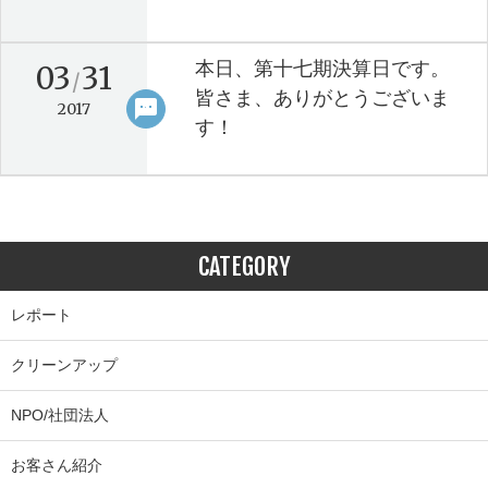
本日、第十七期決算日です。
03
31
/
皆さま、ありがとうございま
sms
keyboard_arrow_right
2017
す！
CATEGORY
レポート
クリーンアップ
NPO/社団法人
お客さん紹介