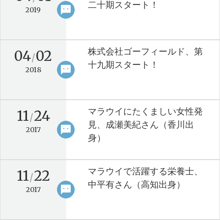
二十期スタート！
sms
keyboard_arrow_right
2019
株式会社ゴーフィールド、第
04
02
/
十九期スタート！
sms
keyboard_arrow_right
2018
マラウイにたくましい女性発
11
24
/
見、成瀬美紀さん（香川出
sms
keyboard_arrow_right
2017
身）
マラウイで活躍する栄養士、
11
22
/
中平有さん（高知出身）
sms
keyboard_arrow_right
2017