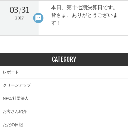
本日、第十七期決算日です。
03
31
/
皆さま、ありがとうございま
sms
keyboard_arrow_right
2017
す！
CATEGORY
レポート
クリーンアップ
NPO/社団法人
お客さん紹介
ただの日記