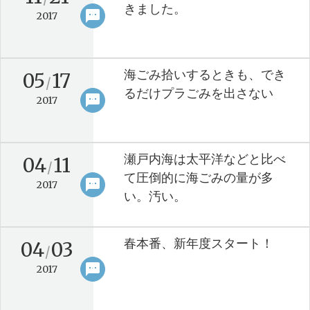
きました。
sms
keyboard_arrow_right
2017
海ごみ拾いするときも、でき
05
17
/
るだけプラごみを出さない
sms
keyboard_arrow_right
2017
瀬戸内海は太平洋などと比べ
04
11
/
て圧倒的に海ごみの量が多
sms
keyboard_arrow_right
2017
い。汚い。
春本番、新年度スタート！
04
03
/
sms
keyboard_arrow_right
2017