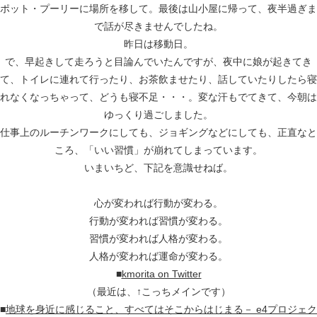
ポット・プーリーに場所を移して。最後は山小屋に帰って、夜半過ぎま
で話が尽きませんでしたね。
昨日は移動日。
で、早起きして走ろうと目論んでいたんですが、夜中に娘が起きてき
て、トイレに連れて行ったり、お茶飲ませたり、話していたりしたら寝
れなくなっちゃって、どうも寝不足・・・。変な汗もでてきて、今朝は
ゆっくり過ごしました。
仕事上のルーチンワークにしても、ジョギングなどにしても、正直なと
ころ、「いい習慣」が崩れてしまっています。
いまいちど、下記を意識せねば。
心が変われば行動が変わる。
行動が変われば習慣が変わる。
習慣が変われば人格が変わる。
人格が変われば運命が変わる。
■
kmorita on Twitter
（最近は、↑こっちメインです）
■
地球を身近に感じること、すべてはそこからはじまる－ e4プロジェク