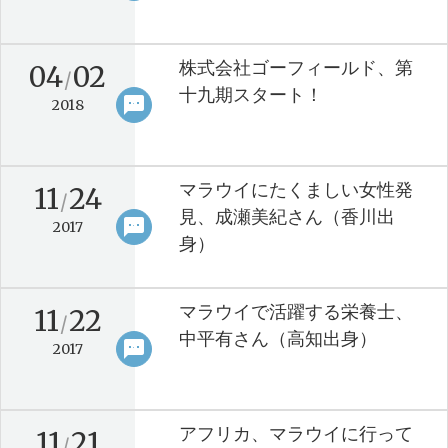
株式会社ゴーフィールド、第
04
02
/
十九期スタート！
sms
keyboard_arrow_right
2018
マラウイにたくましい女性発
11
24
/
見、成瀬美紀さん（香川出
sms
keyboard_arrow_right
2017
身）
マラウイで活躍する栄養士、
11
22
/
中平有さん（高知出身）
sms
keyboard_arrow_right
2017
アフリカ、マラウイに行って
11
21
/