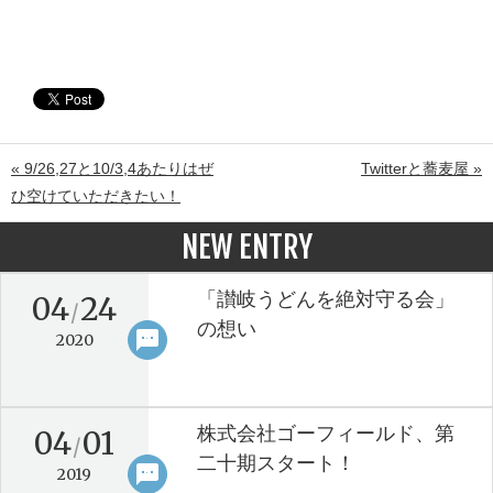
« 9/26,27と10/3,4あたりはぜ
Twitterと蕎麦屋 »
ひ空けていただきたい！
NEW ENTRY
「讃岐うどんを絶対守る会」
04
24
/
の想い
sms
keyboard_arrow_right
2020
株式会社ゴーフィールド、第
04
01
/
二十期スタート！
sms
keyboard_arrow_right
2019