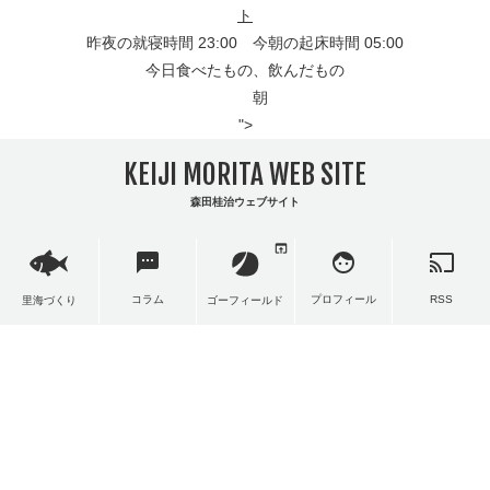
ト
昨夜の就寝時間 23:00 今朝の起床時間 05:00
今日食べたもの、飲んだもの
朝
">
KEIJI MORITA WEB SITE
森田桂治ウェブサイト
open_in_browser
sms
face
cast
コラム
プロフィール
RSS
里海づくり
ゴーフィールド