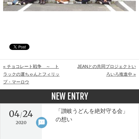
« チョコレート戦争 ～ ト
JEANとの共同プロジェクトい
ラックの運ちゃんとフィリッ
ろいろ推進中 »
プ・マーロウ
NEW ENTRY
「讃岐うどんを絶対守る会」
04
24
/
の想い
sms
keyboard_arrow_right
2020