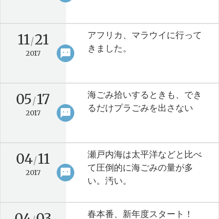
アフリカ、マラウイに行って
11
21
/
きました。
sms
keyboard_arrow_right
2017
海ごみ拾いするときも、でき
05
17
/
るだけプラごみを出さない
sms
keyboard_arrow_right
2017
瀬戸内海は太平洋などと比べ
04
11
/
て圧倒的に海ごみの量が多
sms
keyboard_arrow_right
2017
い。汚い。
春本番、新年度スタート！
04
03