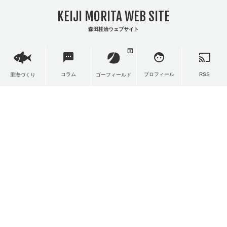
KEIJI MORITA WEB SITE
森田桂治ウェブサイト
open_in_browser
sms
face
cast
コラム
プロフィール
RSS
里海づくり
ゴーフィールド