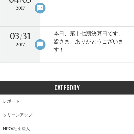
/
sms
keyboard_arrow_right
2017
本日、第十七期決算日です。
03
31
/
皆さま、ありがとうございま
sms
keyboard_arrow_right
2017
す！
CATEGORY
レポート
クリーンアップ
NPO/社団法人