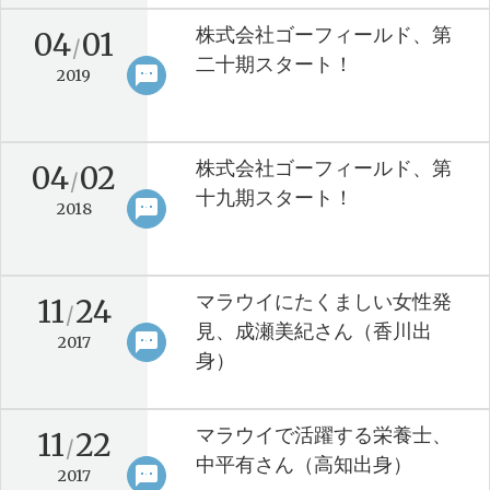
株式会社ゴーフィールド、第
04
01
/
二十期スタート！
sms
keyboard_arrow_right
2019
株式会社ゴーフィールド、第
04
02
/
十九期スタート！
sms
keyboard_arrow_right
2018
マラウイにたくましい女性発
11
24
/
見、成瀬美紀さん（香川出
sms
keyboard_arrow_right
2017
身）
マラウイで活躍する栄養士、
11
22
/
中平有さん（高知出身）
sms
keyboard_arrow_right
2017