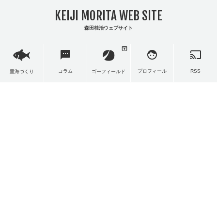
KEIJI MORITA WEB SITE
森田桂治ウェブサイト
open_in_browser
sms
face
cast
コラム
プロフィール
RSS
里海づくり
ゴーフィールド