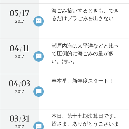
海ごみ拾いするときも、でき
05
17
/
るだけプラごみを出さない
sms
keyboard_arrow_right
2017
瀬戸内海は太平洋などと比べ
04
11
/
て圧倒的に海ごみの量が多
sms
keyboard_arrow_right
2017
い。汚い。
春本番、新年度スタート！
04
03
/
sms
keyboard_arrow_right
2017
本日、第十七期決算日です。
03
31
/
皆さま、ありがとうございま
sms
keyboard_arrow_right
2017