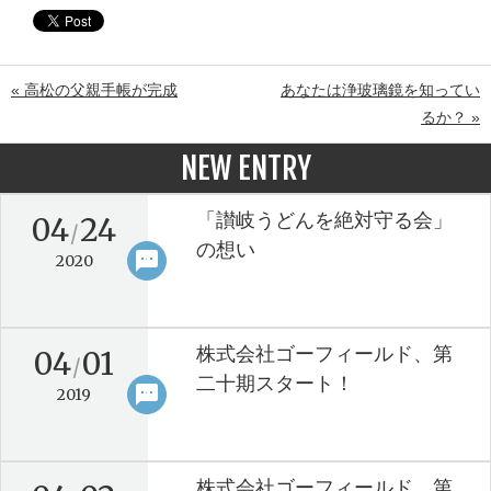
« 高松の父親手帳が完成
あなたは浄玻璃鏡を知ってい
るか？ »
NEW ENTRY
「讃岐うどんを絶対守る会」
04
24
/
の想い
sms
keyboard_arrow_right
2020
株式会社ゴーフィールド、第
04
01
/
二十期スタート！
sms
keyboard_arrow_right
2019
株式会社ゴーフィールド、第