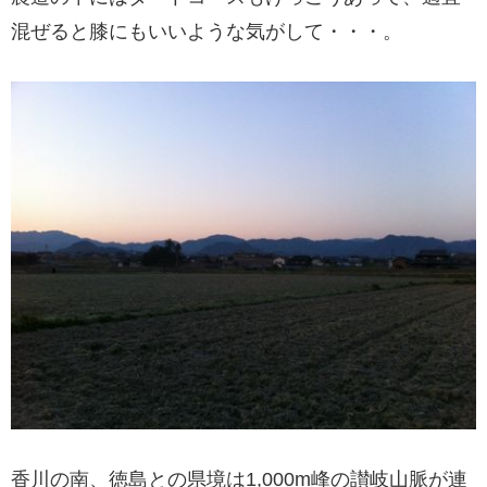
混ぜると膝にもいいような気がして・・・。
香川の南、徳島との県境は1,000m峰の讃岐山脈が連