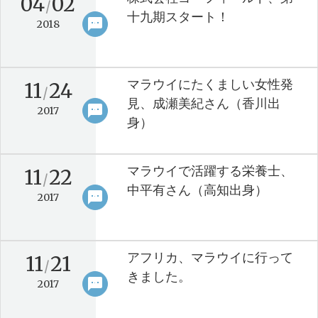
04
02
/
十九期スタート！
sms
keyboard_arrow_right
2018
マラウイにたくましい女性発
11
24
/
見、成瀬美紀さん（香川出
sms
keyboard_arrow_right
2017
身）
マラウイで活躍する栄養士、
11
22
/
中平有さん（高知出身）
sms
keyboard_arrow_right
2017
アフリカ、マラウイに行って
11
21
/
きました。
sms
keyboard_arrow_right
2017