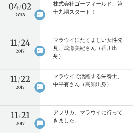
株式会社ゴーフィールド、第
04
02
/
十九期スタート！
sms
keyboard_arrow_right
2018
マラウイにたくましい女性発
11
24
/
見、成瀬美紀さん（香川出
sms
keyboard_arrow_right
2017
身）
マラウイで活躍する栄養士、
11
22
/
中平有さん（高知出身）
sms
keyboard_arrow_right
2017
アフリカ、マラウイに行って
11
21
/
きました。
sms
keyboard_arrow_right
2017