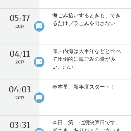
海ごみ拾いするときも、でき
05
17
/
るだけプラごみを出さない
sms
keyboard_arrow_right
2017
瀬戸内海は太平洋などと比べ
04
11
/
て圧倒的に海ごみの量が多
sms
keyboard_arrow_right
2017
い。汚い。
春本番、新年度スタート！
04
03
/
sms
keyboard_arrow_right
2017
本日、第十七期決算日です。
03
31
/
皆さま、ありがとうございま