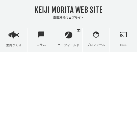
KEIJI MORITA WEB SITE
森田桂治ウェブサイト
open_in_browser
sms
face
cast
コラム
プロフィール
RSS
里海づくり
ゴーフィールド