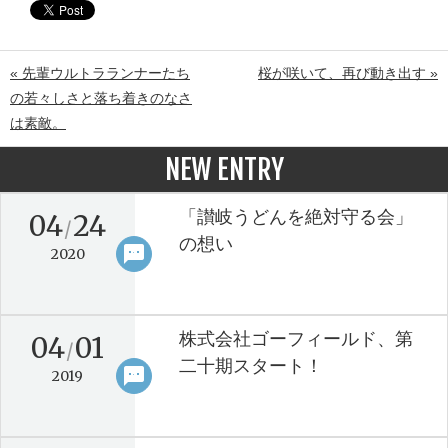
« 先輩ウルトラランナーたち
桜が咲いて、再び動き出す »
の若々しさと落ち着きのなさ
は素敵。
NEW ENTRY
「讃岐うどんを絶対守る会」
04
24
/
の想い
sms
keyboard_arrow_right
2020
株式会社ゴーフィールド、第
04
01
/
二十期スタート！
sms
keyboard_arrow_right
2019